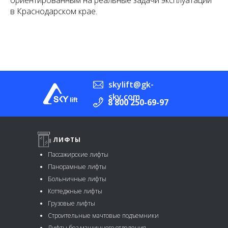
ориентированным на реальные задачи эксплуатации
в Краснодарском крае.
skylift@gk-
sky.com
8 800 250-69-97
ЛИФТЫ
Пассажирские лифты
Панорамные лифты
Больничные лифты
Коттеджные лифты
Грузовые лифты
Строительные мачтовые подъемники
Лифты без машинного отделения