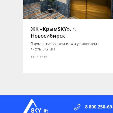
й
ЖК «КрымSKY», г.
Новосибирск
вый
В домах жилого комплекса установлены
лифты SKY LIFT
18.11.2022
8 800 250-69