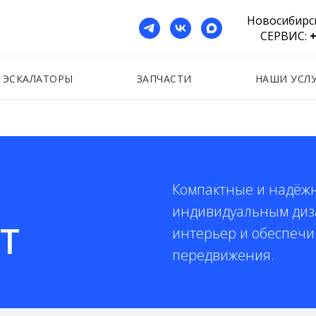
Новосибирс
СЕРВИС:
+
ЭСКАЛАТОРЫ
ЗАПЧАСТИ
НАШИ УСЛ
Компактные и надёжн
индивидуальным диз
FT
интерьер и обеспеч
передвижения.