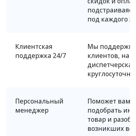
скидок и опла
подстраиваяс
под каждого за
Клиентская
Мы поддержив
поддержка 24/7
клиентов, наш
диспетчерская
круглосуточно.
Персональный
Поможет вам 
менеджер
подобрать ин
товар и разобр
возникших воп