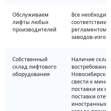
Обслуживаем
Все необходим
лифты любых
соответствии 
производителей
регламентом 
заводов-изгот
Собственный
Наличие склад
склад лифтового
востребованны
оборудования
Новосибирске,
свести к мини
поставки их н
поставки отеч
иностранных з