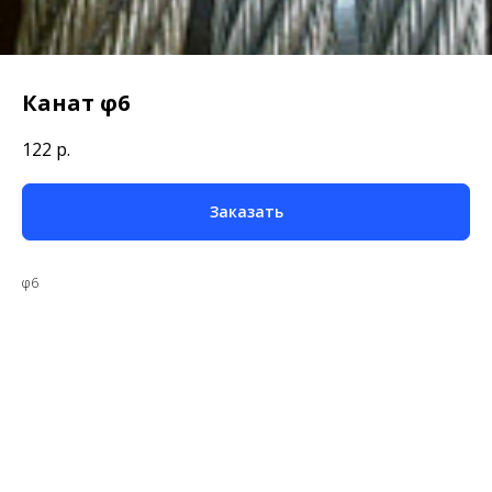
Канат φ6
122
р.
Заказать
φ6