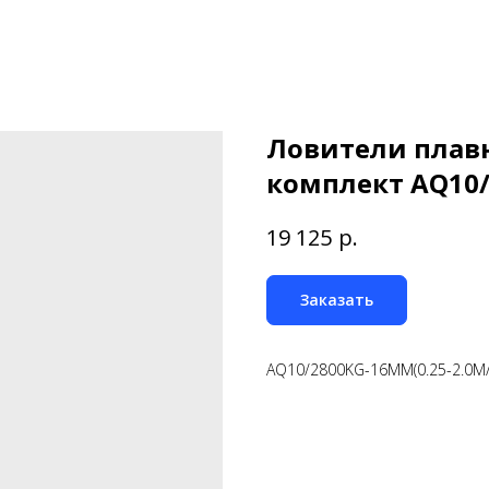
Ловители плав
комплект AQ10/
р.
19 125
Заказать
AQ10/2800KG-16MM(0.25-2.0M/