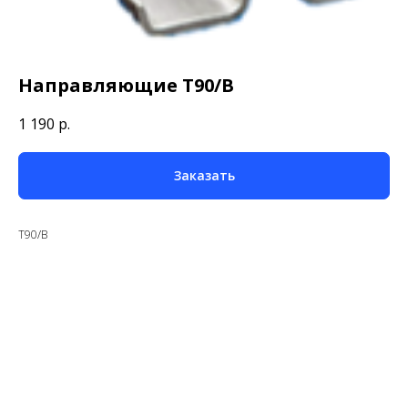
Направляющие T90/B
1 190
р.
Заказать
T90/B