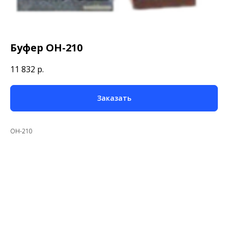
Буфер OH-210
11 832
р.
Заказать
OH-210