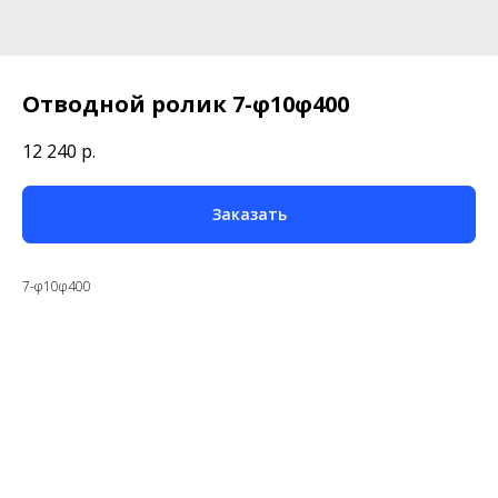
Отводной ролик 7-φ10φ400
12 240
р.
Заказать
7-φ10φ400