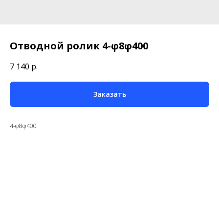
Отводной ролик 4-φ8φ400
7 140
р.
Заказать
4-φ8φ400