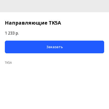
Направляющие TK5A
1 233
р.
Заказать
TK5A