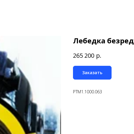
Лебедка безре
р.
265 200
Заказать
PTM1.1000.063