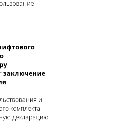
пользование
лифтового
о
ру
т
заключение
ия
.
льствования и
ого комплекта
нную декларацию