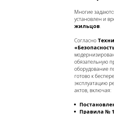
Многие задаются
установлен и вр
жильцов
.
Согласно
Техни
«Безопасность
модернизирован
обязательную пр
оборудование по
готово к беспер
эксплуатацию р
актов, включая:
Постановлен
Правила № 1