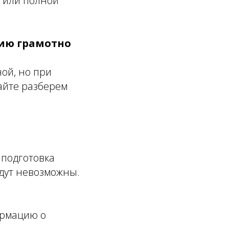
 или полной
цию грамотно
ой, но при
айте разберем
 подготовка
дут невозможны.
ормацию о