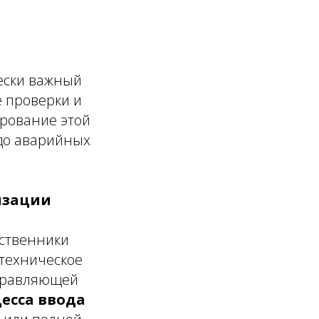
чески важный
е проверки и
ирование этой
 до аварийных
изации
бственники
 техническое
управляющей
цесса ввода