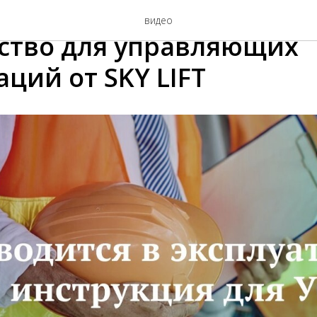
фта в эксплуатацию: по
видео
ство для управляющих
ций от SKY LIFT