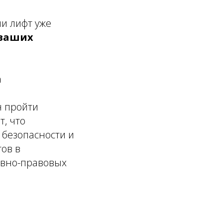
ли лифт уже
 ваших
а
и
н пройти
т, что
 безопасности и
тов в
ивно-правовых