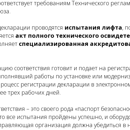
оответствует требованиям Технического регла
юза.
декларации проводятся
испытания лифта
, 
яется
акт полного технического освидет
олняет
специализированная аккредитов
цию соответствия готовит и подает на регист
ыполнявший работы по установке или модерни
Процесс регистрации декларации в электронно
ее трех рабочих дней.
ветствия – это своего рода «паспорт безопасно
то все испытания пройдены успешно, и оборуд
Управляющая организация должна убедиться в 