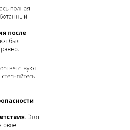
ась полная
работанный
ия после
ифт был
правно.
соответствуют
 стесняйтесь
зопасности
етствия
. Этот
фтовое