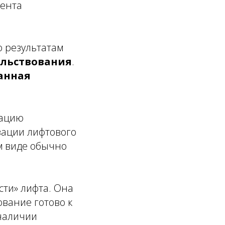
мента
по результатам
ельствования
.
анная
рацию
зации лифтового
м виде обычно
сти» лифта. Она
ование готово к
наличии