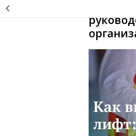
Ввод ли
руковод
организа