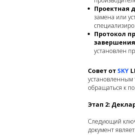
производителе
Проектная д
замена или ус
специализиро
Протокол п
завершения
установлен п
Совет от
SKY
L
установленным 
обращаться к п
Этап 2: Декл
Следующий ключ
документ являе