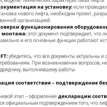
, модели, технических характеристиках лифта.
окументация на установку:
если проводил
тановка нового лифта, необходим проект, раз
ванной организацией.
роверки функционирования оборудован
 монтажа:
этот документ подтверждает, что л
равильно и его основные функции работают ис
IFT:
убедитесь, что все документы актуальны и 
требованиям. При возникновении вопросов, не
одрядчику, выполнявшему работы.
арация соответствия – подтверждение бе
евой этап – оформление
декларации соотв
тся официальным подтверждением того, что ли