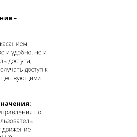
ние –
 касанием
о и удобно, но и
ль доступа,
лучать доступ к
существующими
значения:
управления по
ользователь
т движение