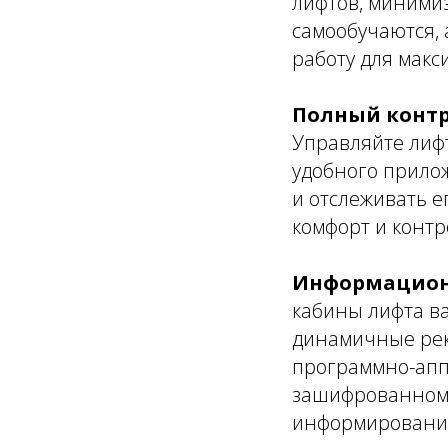
лифтов, минимиз
самообучаются,
работу для макс
Полный контр
Управляйте лифт
удобного прилож
и отслеживать 
комфорт и контр
Информационн
кабины лифта ва
динамичные рек
программно-апп
зашифрованному
информирования