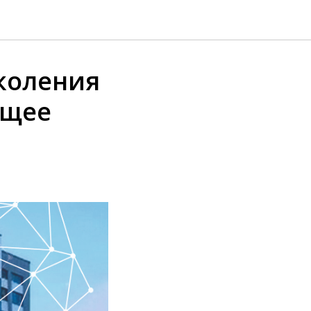
околения
ущее