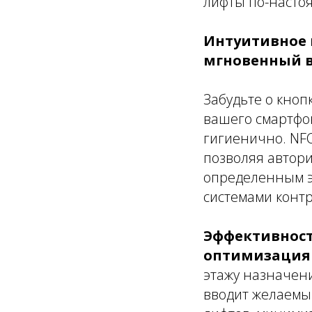
лифты по-насто
Интуитивное в
мгновенный в
Забудьте о кноп
вашего смартфон
гигиенично. NFC
позволяя автори
определенным эт
системами контр
Эффективность
оптимизация
этажу назначен
вводит желаемый