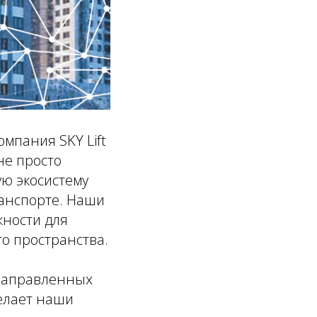
мпания SKY Lift
не просто
ю экосистему
анспорте. Наши
ности для
о пространства.
, направленных
елает наши