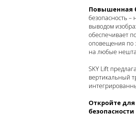
Повышенная б
безопасность –
выводом изобра
обеспечивает по
оповещения по 
на любые нешта
SKY Lift предла
вертикальный т
интегрированны
Откройте для
безопасности 