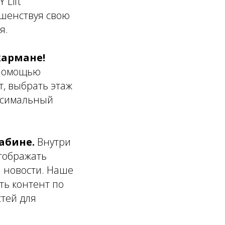
 Lift
ршенствуя свою
я.
кармане!
 помощью
т, выбрать этаж
аксимальный
абине.
Внутри
отображать
 новости. Наше
ь контент по
тей для