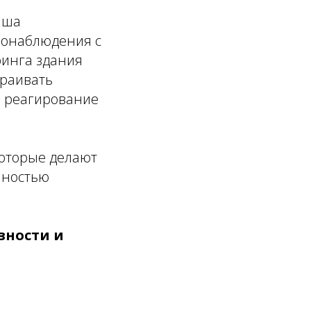
аша
еонаблюдения с
ринга здания
траивать
е реагирование
которые делают
лностью
вности и