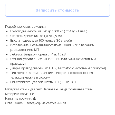
Запросить стоимость
Подробные характеристики:
Грузоподъемность: от 320 до 1600 кг. ( от 4 до 21 чел.)
Скорость движения: от 1,0 до 2,5 м/с
Высота подъема: до 100 метров (30 этажей)
Исполнение: Без машинного помещения или с верхним
расположением МП
Лебедка: Безредукторная от 4 до 15 кВт
Станция управления: STEP AS 380 или S7000 (c частотным
приводом)
Двери, привод дверей: WITTUR, Fermator (с частотным приводом)
Тип дверей: Автоматические, центрального открывания,
телескопические в сторону
Огнестойкость дверей шахты: E30; EI30; EI60
Материал стен и дверей: Нержавеющая декоративная сталь
Материал пола: ПВХ
Наличие поручня: Да
Освещение: Светодиодные светильники