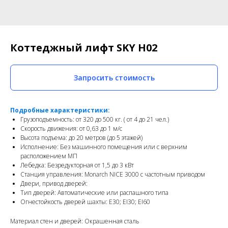
Коттеджный лифт SKY H02
Запросить стоимость
Подробные характеристики:
Грузоподъемность: от 320 до 500 кг. ( от 4 до 21 чел.)
Скорость движения: от 0,63 до 1 м/с
Высота подъема: до 20 метров (до 5 этажей)
Исполнение: Без машинного помещения или с верхним
расположением МП
Лебедка: Безредукторная от 1,5 до 3 кВт
Станция управления: Monarch NICE 3000 c частотным приводом
Двери, привод дверей:
Тип дверей: Автоматические или распашного типа
Огнестойкость дверей шахты: E30; EI30; EI60
Материал стен и дверей: Окрашенная сталь