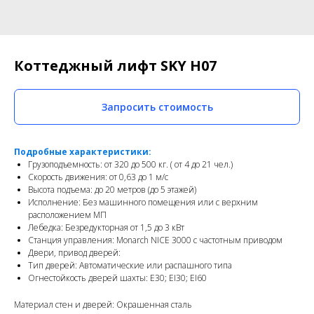
Коттеджный лифт SKY H07
Запросить стоимость
Подробные характеристики:
Грузоподъемность: от 320 до 500 кг. ( от 4 до 21 чел.)
Скорость движения: от 0,63 до 1 м/с
Высота подъема: до 20 метров (до 5 этажей)
Исполнение: Без машинного помещения или с верхним
расположением МП
Лебедка: Безредукторная от 1,5 до 3 кВт
Станция управления: Monarch NICE 3000 c частотным приводом
Двери, привод дверей:
Тип дверей: Автоматические или распашного типа
Огнестойкость дверей шахты: E30; EI30; EI60
Материал стен и дверей: Окрашенная сталь