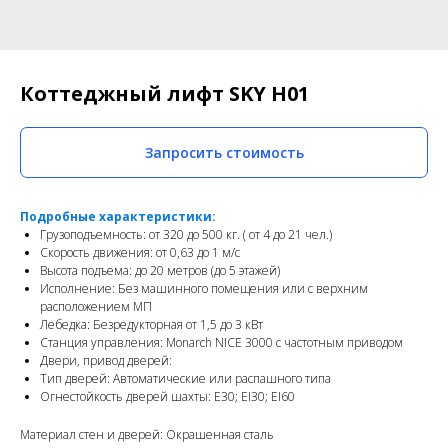
Коттеджный лифт SKY H01
Запросить стоимость
Подробные характеристики:
Грузоподъемность: от 320 до 500 кг. ( от 4 до 21 чел.)
Скорость движения: от 0,63 до 1 м/с
Высота подъема: до 20 метров (до 5 этажей)
Исполнение: Без машинного помещения или с верхним
расположением МП
Лебедка: Безредукторная от 1,5 до 3 кВт
Станция управления: Monarch NICE 3000 c частотным приводом
Двери, привод дверей:
Тип дверей: Автоматические или распашного типа
Огнестойкость дверей шахты: E30; EI30; EI60
Материал стен и дверей: Окрашенная сталь